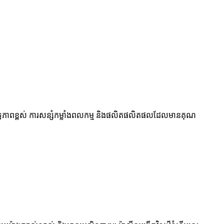
ប្រសិទ្ធភាពខ្ពស់ ការសន្សំកម្លាំងពលកម្ម និងផលិតផលិតផលដែលមានគុណ