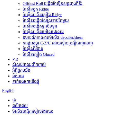
Offdust Roll បង្កើតម៉ាស៊ីន/បន្ទះកុងតឺន័រ
ម៉ាស៊ីនមួក Ridge
ម៉ាស៊ីនបង្កើតក្បឿង Ridge
ម៉ាស៊ីនបង្កើតវិលស្រទាប់តែមួយ
ម៉ាស៊ីនបង្កើតទ្វារបិទទ្វារ
ម៉ាស៊ីនបង្កើតរមៀលដេរឈរ
ឧបករណ៍កាត់/ពត់ម៉ាស៊ីន decoiler/shear
ការផ្លាស់ប្តូរ C/Z/U ដោយស្វ័យប្រវត្តិពេញលេញ
ម៉ាស៊ីនពីរជាន់
ម៉ាស៊ីនក្បឿង Glazed
VR
សំណួរគេសួរញឹកញាប់
អំពីពួកយើង
ព័ត៌មាន
ទាក់ទងមកយើងខ្ញុំ
English
ផ្ទះ
ផលិតផល
ម៉ាស៊ីនបង្កើតរមៀលដេរឈរ