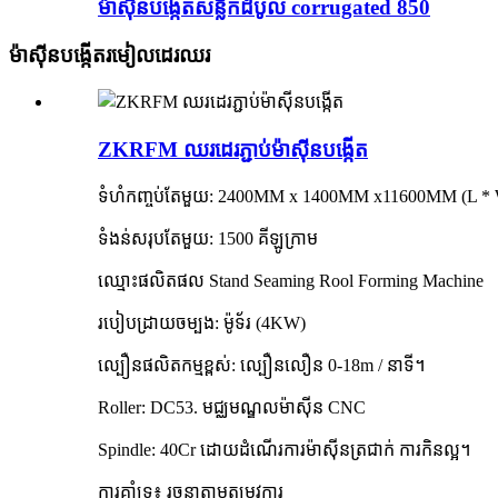
ម៉ាស៊ីនបង្កើតសន្លឹកដំបូល corrugated 850
ម៉ាស៊ីនបង្កើតរមៀលដេរឈរ
ZKRFM ឈរដេរភ្ជាប់ម៉ាស៊ីនបង្កើត
ទំហំកញ្ចប់តែមួយ: 2400MM x 1400MM x11600MM (L * 
ទំងន់សរុបតែមួយ: 1500 គីឡូក្រាម
ឈ្មោះផលិតផល Stand Seaming Rool Forming Machine
របៀបដ្រាយចម្បង: ម៉ូទ័រ (4KW)
ល្បឿនផលិតកម្មខ្ពស់: ល្បឿនលឿន 0-18m / នាទី។
Roller: DC53. មជ្ឈមណ្ឌលម៉ាស៊ីន CNC
Spindle: 40Cr ដោយដំណើរការម៉ាស៊ីនត្រជាក់ ការកិនល្អ។
ការគាំទ្រ៖ រចនាតាមតម្រូវការ