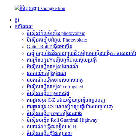
ផ្ទះ
ផលិតផល
ម៉ាស៊ីនរំកិលម៉ាស៊ីន photovoltaic
ម៉ាស៊ីនតង្កៀបជំនួយ Photovoltaic
Gutter Roll បង្កើតម៉ាស៊ីន
តង្កៀបប្រឆាំងនឹងការរញ្ជួយដី រមៀលម៉ាស៊ីនបង្កើត / ថាសដាក់ខ
ការ​ក្រិត​បន្ទះ​/ការ​ធ្វើ​បន្ទះ​ដោយ​ស្វ័យ​ប្រវត្តិ
ម៉ាស៊ីនបង្កើតរមៀលដែកពណ៌
ឧបករណ៍ក្បឿងថ្មពណ៌
ឧបករណ៍បង្កើតចានសមាសធាតុ
ម៉ាស៊ីនបង្កើតរមៀល corrugated
ម៉ាស៊ីនបង្កើតកម្រាលឥដ្ឋ
ការផ្លាស់ប្តូរ C/Z ដោយស្វ័យប្រវត្តិពេញលេញ
ការផ្លាស់ប្តូរ CZ ដោយស្វ័យប្រវត្តិយ៉ាងពេញលេញ
ម៉ាស៊ីនបង្កើតក្រឡាក្បឿងរលោង
ម៉ាស៊ីនបង្កើត Roll Guardrail Highway
ឧបករណ៍បង្កើតរមៀល JCH
ម៉ាស៊ីនបង្កើតដុំដែកស្រាល