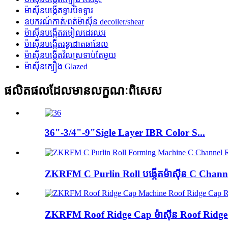
ម៉ាស៊ីនបង្កើតទ្វារបិទទ្វារ
ឧបករណ៍កាត់/ពត់ម៉ាស៊ីន decoiler/shear
ម៉ាស៊ីនបង្កើតរមៀលដេរឈរ
ម៉ាស៊ីនបង្កើតរន្ធដោតឆានែល
ម៉ាស៊ីនបង្កើតវិលស្រទាប់តែមួយ
ម៉ាស៊ីនក្បឿង Glazed
ផលិតផលដែលមានលក្ខណៈពិសេស
36"-3/4"-9"Sigle Layer IBR Color S...
ZKRFM C Purlin Roll បង្កើតម៉ាស៊ីន C Channel
ZKRFM Roof Ridge Cap ម៉ាស៊ីន Roof Ridge C