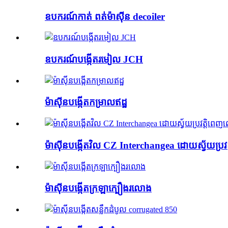
ឧបករណ៍កាត់ ពត់ម៉ាស៊ីន decoiler
ឧបករណ៍បង្កើតរមៀល JCH
ម៉ាស៊ីនបង្កើតកម្រាលឥដ្ឋ
ម៉ាស៊ីនបង្កើតវិល CZ Interchangea ដោយស្វ័យប្រ
ម៉ាស៊ីនបង្កើតក្រឡាក្បឿងរលោង