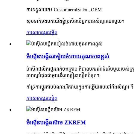
ការទទួលយក៖ Custormernization, OEM
សូមទាក់ទងមកយើងខ្ញុំប្រសិនបើអ្នកមានសំណួរណាមួយ។
ការសាកសួរ
លម្អិត
ម៉ាស៊ីនបង្កើតរមៀលចំហាយគុណភាពខ្ពស់
ម៉ាស៊ីនផលិតថ្នេរដាក់ចុះក្រោម គឺជាឧបករណ៍ទំនើបមួយរបស់ក្រុ
ភាពល្អបំផុតជាមួយនឹងល្បឿនលឿនបំផុត។
គាំទ្រការប្ដូរតាមបំណង,
រីករាយក្នុងការឆ្លើយតបទៅនឹងសំណួរ ន
ការសាកសួរ
លម្អិត
ម៉ាស៊ីនបង្កើតស៊ាម ZKRFM