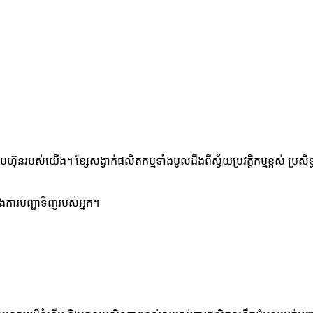
មហ៊ុនរបស់យើង។ ខ្សែសង្វាក់ផលិតកម្មទាំងមូលដឹងពីស្វ័យប្រវត្តិកម្មខ្ពស់ 
ិងការបញ្ជាទិញរបស់អ្នក។