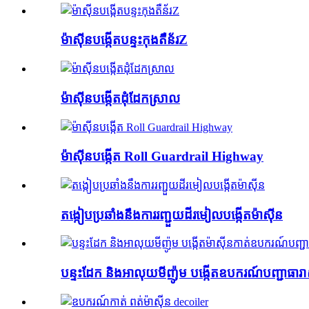
ម៉ាស៊ីនបង្កើតបន្ទះកុងតឺន័រZ
ម៉ាស៊ីនបង្កើតដុំដែកស្រាល
ម៉ាស៊ីនបង្កើត Roll Guardrail Highway
តង្កៀបប្រឆាំងនឹងការរញ្ជួយដីរមៀលបង្កើតម៉ាស៊ីន
បន្ទះដែក និងអាលុយមីញ៉ូម បង្កើតឧបករណ៍បញ្ជាធារាសា