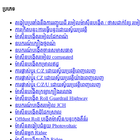
ប្រភេទ
តង្កៀបប្រឆាំងនឹងការរញ្ជួយដី រមៀលម៉ាស៊ីនបង្កើត / ថាសដាក់ខ្សែ រម
ការ​ក្រិត​បន្ទះ​/ការ​ធ្វើ​បន្ទះ​ដោយ​ស្វ័យ​ប្រវត្តិ
ម៉ាស៊ីនបង្កើតរមៀលដែកពណ៌
ឧបករណ៍ក្បឿងថ្មពណ៌
ឧបករណ៍បង្កើតចានសមាសធាតុ
ម៉ាស៊ីនបង្កើតរមៀល corrugated
ម៉ាស៊ីនបង្កើតកម្រាលឥដ្ឋ
ការផ្លាស់ប្តូរ C/Z ដោយស្វ័យប្រវត្តិពេញលេញ
ការផ្លាស់ប្តូរ CZ ដោយស្វ័យប្រវត្តិយ៉ាងពេញលេញ
ការផ្លាស់ប្តូរ C/Z/U ដោយស្វ័យប្រវត្តិពេញលេញ
ម៉ាស៊ីនបង្កើតក្រឡាក្បឿងរលោង
ម៉ាស៊ីនបង្កើត Roll Guardrail Highway
ឧបករណ៍បង្កើតរមៀល JCH
ម៉ាស៊ីនបង្កើតដុំដែកស្រាល
Offdust Roll បង្កើតម៉ាស៊ីន/បន្ទះកុងតឺន័រ
ម៉ាស៊ីនតង្កៀបជំនួយ Photovoltaic
ម៉ាស៊ីនមួក Ridge
ម៉ាស៊ីនបង្កើតក្បឿង Ridge