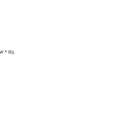
W * H);