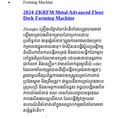
2024 ZKRFM Metal Advanced Floor
Deck Forming Machine
Zhongke គ្រឿងបរិក្ខារដែកទំនើបដែលត្រូវបានរចនា
ឡើងសម្រាប់ផលិតកម្រាលដែកប្រកបដោយ
ប្រសិទ្ធភាព ធាតុផ្សំសំខាន់ៗក្នុងការសាងសង់សម្រាប់
កម្រាលឥដ្ឋសមាសធាតុ។ ម៉ាស៊ីននេះធ្វើស្វ័យប្រវត្តិកម្ម
ដំណើរការនៃការបង្កើតទម្រង់ និងដាល់សន្លឹកដែកចូល
ទៅក្នុងដំបូលដែលមានទម្រង់ ដោយធានាបាននូវភាព
ជាក់លាក់ និងល្បឿន។ វាមានបំពាក់នូវស្ថានីយ៍ roller
ដែលអាចលៃតម្រូវបានដើម្បីបង្កើតទម្រង់នាវាផ្សេងៗ
រួមជាមួយនឹងប្រព័ន្ធកាត់ធារាសាស្ត្រសម្រាប់ការកាត់
ប្រវែងស្អាត និងត្រឹមត្រូវ។ ជាមួយនឹងការគ្រប់គ្រងងាយ
ស្រួលប្រើ និងសមត្ថភាពផលិតខ្ពស់ វាជួយបង្កើនផលិត
ភាពយ៉ាងសំខាន់ ខណៈពេលដែលរក្សាបាននូវគុណ
ភាពផលិតផលល្អលើសគេ ដែលធ្វើឱ្យវាក្លាយជា
ឧបករណ៍ដ៏សំខាន់នៅក្នុងឧស្សាហកម្មផលិតដែករចនា
សម្ព័ន្ធទំនើប។