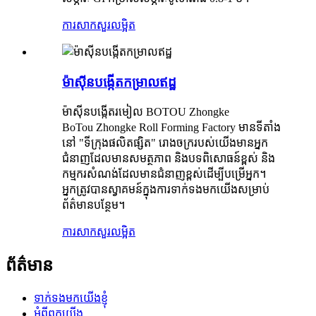
ការសាកសួរ
លម្អិត
ម៉ាស៊ីនបង្កើតកម្រាលឥដ្ឋ
ម៉ាស៊ីនបង្កើតរមៀល BOTOU Zhongke
BoTou Zhongke Roll Forming Factory មានទីតាំង
នៅ "ទីក្រុងផលិតផ្សិត" រោងចក្ររបស់យើងមានអ្នក
ជំនាញដែលមានសមត្ថភាព និងបទពិសោធន៍ខ្ពស់ និង
កម្មករសំណង់ដែលមានជំនាញខ្ពស់ដើម្បីបម្រើអ្នក។
អ្នកត្រូវបានស្វាគមន៍ក្នុងការទាក់ទងមកយើងសម្រាប់
ព័ត៌មានបន្ថែម។
ការសាកសួរ
លម្អិត
ព័ត៌មាន
ទាក់ទងមកយើងខ្ញុំ
អំពីពួកយើង