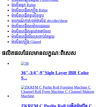
ម៉ាស៊ីនមួក Ridge
ម៉ាស៊ីនបង្កើតក្បឿង Ridge
ម៉ាស៊ីនបង្កើតទ្វារបិទទ្វារ
ឧបករណ៍កាត់/ពត់ម៉ាស៊ីន decoiler/shear
ម៉ាស៊ីនបង្កើតរមៀលដេរឈរ
ម៉ាស៊ីនបង្កើតរន្ធដោតឆានែល
ម៉ាស៊ីនបង្កើតវិលស្រទាប់តែមួយ
ម៉ាស៊ីនក្បឿង Glazed
ផលិតផលដែលមានលក្ខណៈពិសេស
36"-3/4"-9"Sigle Layer IBR Color
S...
ZKRFM C Purlin Roll បង្កើតម៉ាស៊ីន C