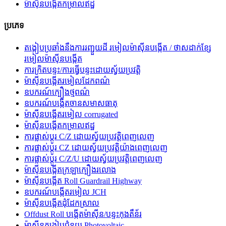
ម៉ាស៊ីនបង្កើតកម្រាលឥដ្ឋ
ប្រភេទ
តង្កៀបប្រឆាំងនឹងការរញ្ជួយដី រមៀលម៉ាស៊ីនបង្កើត / ថាសដាក់ខ្សែ
រមៀលម៉ាស៊ីនបង្កើត
ការ​ក្រិត​បន្ទះ​/ការ​ធ្វើ​បន្ទះ​ដោយ​ស្វ័យ​ប្រវត្តិ
ម៉ាស៊ីនបង្កើតរមៀលដែកពណ៌
ឧបករណ៍ក្បឿងថ្មពណ៌
ឧបករណ៍បង្កើតចានសមាសធាតុ
ម៉ាស៊ីនបង្កើតរមៀល corrugated
ម៉ាស៊ីនបង្កើតកម្រាលឥដ្ឋ
ការផ្លាស់ប្តូរ C/Z ដោយស្វ័យប្រវត្តិពេញលេញ
ការផ្លាស់ប្តូរ CZ ដោយស្វ័យប្រវត្តិយ៉ាងពេញលេញ
ការផ្លាស់ប្តូរ C/Z/U ដោយស្វ័យប្រវត្តិពេញលេញ
ម៉ាស៊ីនបង្កើតក្រឡាក្បឿងរលោង
ម៉ាស៊ីនបង្កើត Roll Guardrail Highway
ឧបករណ៍បង្កើតរមៀល JCH
ម៉ាស៊ីនបង្កើតដុំដែកស្រាល
Offdust Roll បង្កើតម៉ាស៊ីន/បន្ទះកុងតឺន័រ
ម៉ាស៊ីនតង្កៀបជំនួយ Photovoltaic