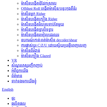
ម៉ាស៊ីនបង្កើតដុំដែកស្រាល
Offdust Roll បង្កើតម៉ាស៊ីន/បន្ទះកុងតឺន័រ
ម៉ាស៊ីនមួក Ridge
ម៉ាស៊ីនបង្កើតក្បឿង Ridge
ម៉ាស៊ីនបង្កើតវិលស្រទាប់តែមួយ
ម៉ាស៊ីនបង្កើតទ្វារបិទទ្វារ
ម៉ាស៊ីនបង្កើតរមៀលដេរឈរ
ឧបករណ៍កាត់/ពត់ម៉ាស៊ីន decoiler/shear
ការផ្លាស់ប្តូរ C/Z/U ដោយស្វ័យប្រវត្តិពេញលេញ
ម៉ាស៊ីនពីរជាន់
ម៉ាស៊ីនក្បឿង Glazed
VR
សំណួរគេសួរញឹកញាប់
អំពីពួកយើង
ព័ត៌មាន
ទាក់ទងមកយើងខ្ញុំ
English
ផ្ទះ
ផលិតផល