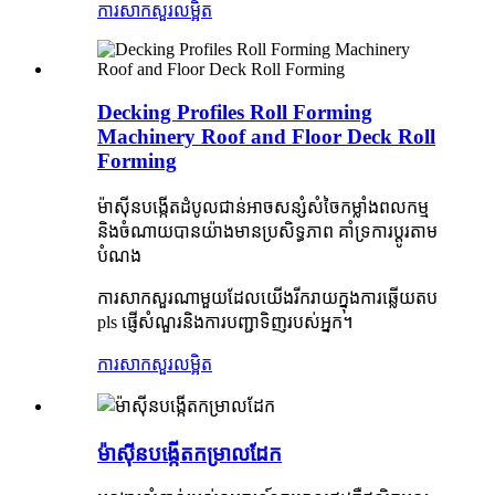
ការសាកសួរ
លម្អិត
Decking Profiles Roll Forming
Machinery Roof and Floor Deck Roll
Forming
ម៉ាស៊ីន​បង្កើត​ដំបូល​ជាន់​អាច​សន្សំ​សំចៃ​កម្លាំង​ពលកម្ម
និង​ចំណាយ​បាន​យ៉ាង​មាន​ប្រសិទ្ធភាព គាំទ្រ​ការ​ប្ដូរ​តាម​
បំណង
ការសាកសួរណាមួយដែលយើងរីករាយក្នុងការឆ្លើយតប
pls ផ្ញើសំណួរនិងការបញ្ជាទិញរបស់អ្នក។
ការសាកសួរ
លម្អិត
ម៉ាស៊ីនបង្កើតកម្រាលដែក