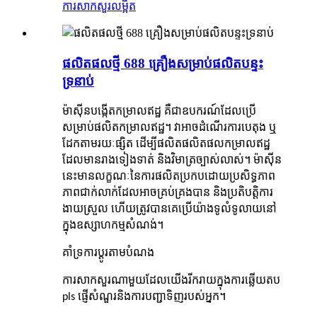
ការសាកសួរ
លម្អិត
ផលិតផលថ្មី 688 គ្រឿងសម្រាប់ផលិតបន្ទះ
ទ្រនាប់
ម៉ាស៊ីនបង្កើតកម្រាលឥដ្ឋ គឺជាឧបករណ៍ដែលប្រើ
សម្រាប់ផលិតកម្រាលឥដ្ឋ។ វាអាចដំណើរការបេតុង ឬ
ដែកតាមរយៈផ្សិត ដើម្បីផលិតផលិតផលកម្រាលឥដ្ឋ
ដែលមានរាងទៀងទាត់ និងវិមាត្រច្បាស់លាស់។ ម៉ាស៊ីន
នេះមានលក្ខណៈនៃការផលិតប្រកបដោយប្រសិទ្ធភាព
ភាពជាក់លាក់ដែលអាចគ្រប់គ្រងបាន និងប្រតិបត្តិការ
ងាយស្រួល ហើយត្រូវបានគេប្រើយ៉ាងទូលំទូលាយនៅ
ក្នុងឧស្សាហកម្មសំណង់។
គាំទ្រការប្ដូរតាមបំណង
ការសាកសួរណាមួយដែលយើងរីករាយក្នុងការឆ្លើយតប
pls ផ្ញើសំណួរនិងការបញ្ជាទិញរបស់អ្នក។