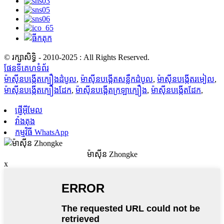
© រក្សាសិទ្ធិ - 2010-2025 : All Rights Reserved.
ផែនទីគេហទំព័រ
ម៉ាស៊ីនបង្កើតក្បឿងដំបូល
,
ម៉ាស៊ីនបង្កើតសន្លឹកដំបូល
,
ម៉ាស៊ីនបង្កើតរមៀល
,
ម៉ាស៊ីនបង្កើតក្បឿងដែក
,
ម៉ាស៊ីនបង្កើតក្រឡាក្បឿង
,
ម៉ាស៊ីនបង្កើតដែក
,
ផ្ញើអ៊ីមែល
វ៉ាងតុង
កម្មវិធី WhatsApp
ម៉ាស៊ីន Zhongke
x