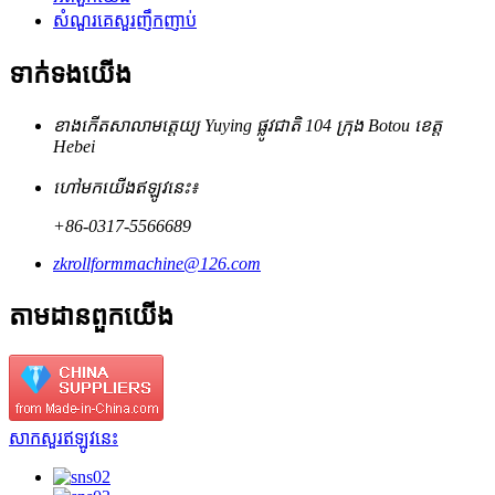
សំណួរគេសួរញឹកញាប់
ទាក់ទង​យើង
ខាងកើតសាលាមត្តេយ្យ Yuying ផ្លូវជាតិ 104 ក្រុង Botou ខេត្ត
Hebei
ហៅមកយើងឥឡូវនេះ៖
+86-0317-5566689
zkrollformmachine@126.com
តាមដានពួកយើង
សាកសួរឥឡូវនេះ