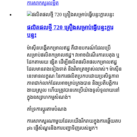
ការសាកសួរ
លម្អិត
ផលិតផលថ្មី 720 គ្រឿងសម្រាប់ធ្វើបន្ទះក្តារ
បន្ទះ
ម៉ាស៊ីនបង្កើតកម្រាលឥដ្ឋ គឺជាឧបករណ៍ដែលប្រើ
សម្រាប់ផលិតកម្រាលឥដ្ឋ។ វាអាចដំណើរការបេតុង ឬ
ដែកតាមរយៈផ្សិត ដើម្បីផលិតផលិតផលកម្រាលឥដ្ឋ
ដែលមានរាងទៀងទាត់ និងវិមាត្រច្បាស់លាស់។ ម៉ាស៊ីន
នេះមានលក្ខណៈនៃការផលិតប្រកបដោយប្រសិទ្ធភាព
ភាពជាក់លាក់ដែលអាចគ្រប់គ្រងបាន និងប្រតិបត្តិការ
ងាយស្រួល ហើយត្រូវបានគេប្រើយ៉ាងទូលំទូលាយនៅ
ក្នុងឧស្សាហកម្មសំណង់។
គាំទ្រការប្ដូរតាមបំណង
ការសាកសួរណាមួយដែលយើងរីករាយក្នុងការឆ្លើយតប
pls ផ្ញើសំណួរនិងការបញ្ជាទិញរបស់អ្នក។