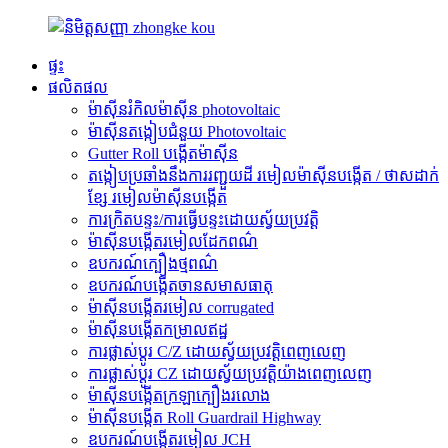
ផ្ទះ
ផលិតផល
ម៉ាស៊ីនរំកិលម៉ាស៊ីន photovoltaic
ម៉ាស៊ីនតង្កៀបជំនួយ Photovoltaic
Gutter Roll បង្កើតម៉ាស៊ីន
តង្កៀបប្រឆាំងនឹងការរញ្ជួយដី រមៀលម៉ាស៊ីនបង្កើត / ថាសដាក់
ខ្សែ រមៀលម៉ាស៊ីនបង្កើត
ការ​ក្រិត​បន្ទះ​/ការ​ធ្វើ​បន្ទះ​ដោយ​ស្វ័យ​ប្រវត្តិ
ម៉ាស៊ីនបង្កើតរមៀលដែកពណ៌
ឧបករណ៍ក្បឿងថ្មពណ៌
ឧបករណ៍បង្កើតចានសមាសធាតុ
ម៉ាស៊ីនបង្កើតរមៀល corrugated
ម៉ាស៊ីនបង្កើតកម្រាលឥដ្ឋ
ការផ្លាស់ប្តូរ C/Z ដោយស្វ័យប្រវត្តិពេញលេញ
ការផ្លាស់ប្តូរ CZ ដោយស្វ័យប្រវត្តិយ៉ាងពេញលេញ
ម៉ាស៊ីនបង្កើតក្រឡាក្បឿងរលោង
ម៉ាស៊ីនបង្កើត Roll Guardrail Highway
ឧបករណ៍បង្កើតរមៀល JCH