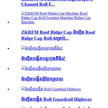
Channel Roll F...
ZKRFM Roof Ridge Cap ម៉ាស៊ីន Roof
Ridge Cap Roll សម្រាប់...
ម៉ាស៊ីនបង្កើតបន្ទះកុងតឺន័រZ
ម៉ាស៊ីនបង្កើតដុំដែកស្រាល
ម៉ាស៊ីនបង្កើត Roll Guardrail Highway