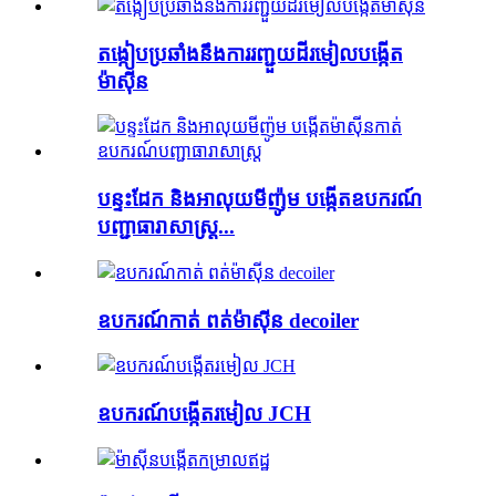
តង្កៀបប្រឆាំងនឹងការរញ្ជួយដីរមៀលបង្កើត
ម៉ាស៊ីន
បន្ទះដែក និងអាលុយមីញ៉ូម បង្កើតឧបករណ៍
បញ្ជាធារាសាស្ត្រ...
ឧបករណ៍កាត់ ពត់ម៉ាស៊ីន decoiler
ឧបករណ៍បង្កើតរមៀល JCH