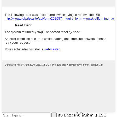
ចុច Enter ដើម្បីស្វែងរក ឬ ESC