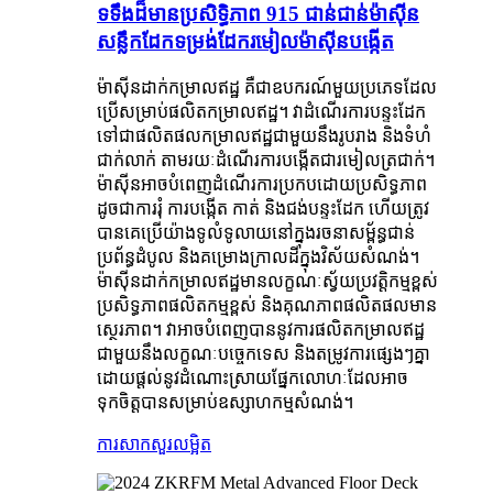
ទទឹងដ៏មានប្រសិទ្ធិភាព 915 ជាន់ជាន់ម៉ាស៊ីន
សន្លឹកដែកទម្រង់ដែករមៀលម៉ាស៊ីនបង្កើត
ម៉ាស៊ីនដាក់កម្រាលឥដ្ឋ គឺជាឧបករណ៍មួយប្រភេទដែល
ប្រើសម្រាប់ផលិតកម្រាលឥដ្ឋ។ វាដំណើរការបន្ទះដែក
ទៅជាផលិតផលកម្រាលឥដ្ឋជាមួយនឹងរូបរាង និងទំហំ
ជាក់លាក់ តាមរយៈដំណើរការបង្កើតជារមៀលត្រជាក់។
ម៉ាស៊ីនអាចបំពេញដំណើរការប្រកបដោយប្រសិទ្ធភាព
ដូចជាការរុំ ការបង្កើត កាត់ និងជង់បន្ទះដែក ហើយត្រូវ
បានគេប្រើយ៉ាងទូលំទូលាយនៅក្នុងរចនាសម្ព័ន្ធជាន់
ប្រព័ន្ធដំបូល និងគម្រោងក្រាលដីក្នុងវិស័យសំណង់។
ម៉ាស៊ីនដាក់កម្រាលឥដ្ឋមានលក្ខណៈស្វ័យប្រវត្តិកម្មខ្ពស់
ប្រសិទ្ធភាពផលិតកម្មខ្ពស់ និងគុណភាពផលិតផលមាន
ស្ថេរភាព។ វាអាចបំពេញបាននូវការផលិតកម្រាលឥដ្ឋ
ជាមួយនឹងលក្ខណៈបច្ចេកទេស និងតម្រូវការផ្សេងៗគ្នា
ដោយផ្តល់នូវដំណោះស្រាយផ្នែកលោហៈដែលអាច
ទុកចិត្តបានសម្រាប់ឧស្សាហកម្មសំណង់។
ការសាកសួរ
លម្អិត