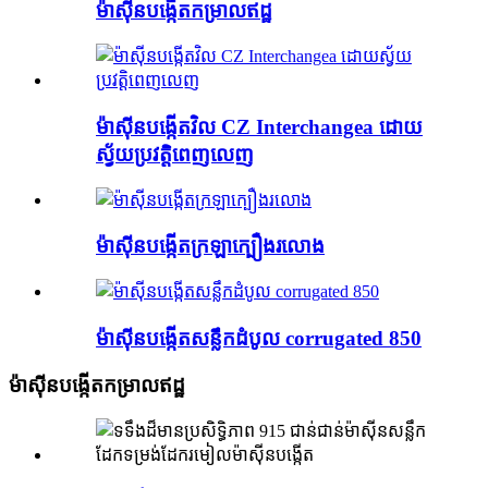
ម៉ាស៊ីនបង្កើតកម្រាលឥដ្ឋ
ម៉ាស៊ីនបង្កើតវិល CZ Interchangea ដោយ
ស្វ័យប្រវត្តិពេញលេញ
ម៉ាស៊ីនបង្កើតក្រឡាក្បឿងរលោង
ម៉ាស៊ីនបង្កើតសន្លឹកដំបូល corrugated 850
ម៉ាស៊ីនបង្កើតកម្រាលឥដ្ឋ