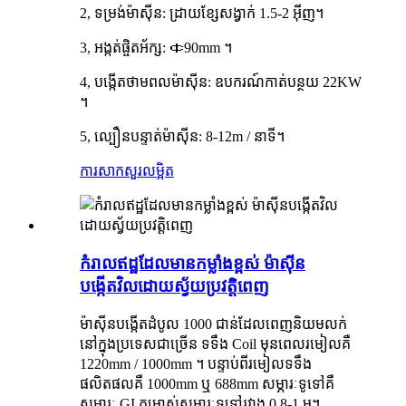
2, ទម្រង់ម៉ាស៊ីន: ដ្រាយខ្សែសង្វាក់ 1.5-2 អ៊ីញ។
3, អង្កត់ផ្ចិតអ័ក្ស: ￠90mm ។
4, បង្កើតថាមពលម៉ាស៊ីន: ឧបករណ៍កាត់បន្ថយ 22KW
។
5, ល្បឿនបន្ទាត់ម៉ាស៊ីន: 8-12m / នាទី។
ការសាកសួរ
លម្អិត
កំរាលឥដ្ឋដែលមានកម្លាំងខ្ពស់ ម៉ាស៊ីន
បង្កើតវិលដោយស្វ័យប្រវត្តិពេញ
ម៉ាស៊ីនបង្កើតដំបូល 1000 ជាន់ដែលពេញនិយមលក់
នៅក្នុងប្រទេសជាច្រើន ទទឹង Coil មុនពេលរមៀលគឺ
1220mm / 1000mm ។ បន្ទាប់ពីរមៀលទទឹង
ផលិតផលគឺ 1000mm ឬ 688mm សម្ភារៈទូទៅគឺ
សម្ភារៈ GI កម្រាស់សម្ភារៈទូទៅរវាង 0.8-1 ម។