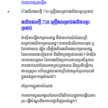
ការសាកសួរ
លម្អិត
ផលិតផលថ្មី 750 គ្រឿងសម្រាប់ផលិតបន្ទះ
ទ្រនាប់
ម៉ាស៊ីនបង្កើតកម្រាលឥដ្ឋ គឺជាឧបករណ៍ដែលប្រើ
សម្រាប់ផលិតកម្រាលឥដ្ឋ។ វាអាចដំណើរការបេតុង ឬ
ដែកតាមរយៈផ្សិត ដើម្បីផលិតផលិតផលកម្រាលឥដ្ឋ
ដែលមានរាងទៀងទាត់ និងវិមាត្រច្បាស់លាស់។ ម៉ាស៊ីន
នេះមានលក្ខណៈនៃការផលិតប្រកបដោយប្រសិទ្ធភាព
ភាពជាក់លាក់ដែលអាចគ្រប់គ្រងបាន និងប្រតិបត្តិការ
ងាយស្រួល ហើយត្រូវបានគេប្រើយ៉ាងទូលំទូលាយនៅ
ក្នុងឧស្សាហកម្មសំណង់។
គាំទ្រការប្ដូរតាមបំណង
ការសាកសួរណាមួយដែលយើងរីករាយក្នុងការឆ្លើយតប
pls ផ្ញើសំណួរនិងការបញ្ជាទិញរបស់អ្នក។