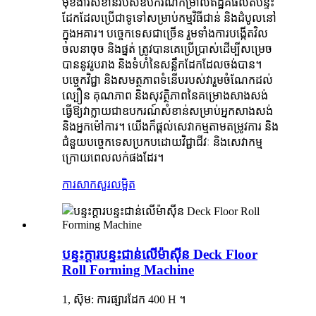
មុខងារសំខាន់របស់ឧបករណ៍កម្រាលឥដ្ឋគឺផលិតបន្ទះ
ដែកដែលប្រើជាទូទៅសម្រាប់កម្មវិធីជាន់ និងដំបូលនៅ
ក្នុងអគារ។ បច្ចេកទេសជាច្រើន រួមទាំងការបង្កើតវិល
ចលនាចុច និងផ្នត់ ត្រូវបានគេប្រើប្រាស់ដើម្បីសម្រេច
បាននូវរូបរាង និងទំហំនៃសន្លឹកដែកដែលចង់បាន។
បច្ចេកវិជ្ជា និងសមត្ថភាពទំនើបរបស់វារួមចំណែកដល់
ល្បឿន គុណភាព និងសុវត្ថិភាពនៃគម្រោងសាងសង់
ធ្វើឱ្យវាក្លាយជាឧបករណ៍សំខាន់សម្រាប់អ្នកសាងសង់
និងអ្នកម៉ៅការ។ យើងក៏ផ្តល់សេវាកម្មតាមតម្រូវការ និង
ជំនួយបច្ចេកទេសប្រកបដោយវិជ្ជាជីវៈ និងសេវាកម្ម
ក្រោយពេលលក់ផងដែរ។
ការសាកសួរ
លម្អិត
បន្ទះក្តារបន្ទះជាន់លើម៉ាស៊ីន Deck Floor
Roll Forming Machine
1, ស៊ុម: ការផ្សារដែក 400 H ។