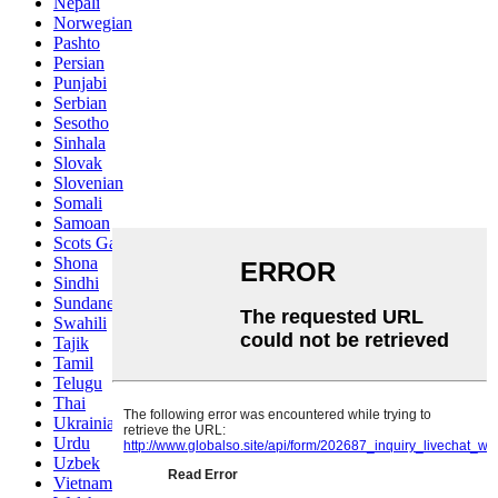
Nepali
Norwegian
Pashto
Persian
Punjabi
Serbian
Sesotho
Sinhala
Slovak
Slovenian
Somali
Samoan
Scots Gaelic
Shona
Sindhi
Sundanese
Swahili
Tajik
Tamil
Telugu
Thai
Ukrainian
Urdu
Uzbek
Vietnamese