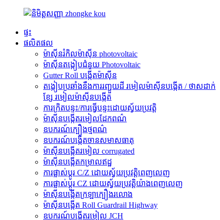
ផ្ទះ
ផលិតផល
ម៉ាស៊ីនរំកិលម៉ាស៊ីន photovoltaic
ម៉ាស៊ីនតង្កៀបជំនួយ Photovoltaic
Gutter Roll បង្កើតម៉ាស៊ីន
តង្កៀបប្រឆាំងនឹងការរញ្ជួយដី រមៀលម៉ាស៊ីនបង្កើត / ថាសដាក់
ខ្សែ រមៀលម៉ាស៊ីនបង្កើត
ការ​ក្រិត​បន្ទះ​/ការ​ធ្វើ​បន្ទះ​ដោយ​ស្វ័យ​ប្រវត្តិ
ម៉ាស៊ីនបង្កើតរមៀលដែកពណ៌
ឧបករណ៍ក្បឿងថ្មពណ៌
ឧបករណ៍បង្កើតចានសមាសធាតុ
ម៉ាស៊ីនបង្កើតរមៀល corrugated
ម៉ាស៊ីនបង្កើតកម្រាលឥដ្ឋ
ការផ្លាស់ប្តូរ C/Z ដោយស្វ័យប្រវត្តិពេញលេញ
ការផ្លាស់ប្តូរ CZ ដោយស្វ័យប្រវត្តិយ៉ាងពេញលេញ
ម៉ាស៊ីនបង្កើតក្រឡាក្បឿងរលោង
ម៉ាស៊ីនបង្កើត Roll Guardrail Highway
ឧបករណ៍បង្កើតរមៀល JCH