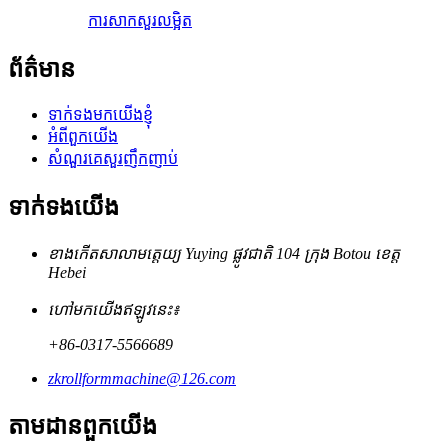
ការសាកសួរ
លម្អិត
ព័ត៌មាន
ទាក់ទងមកយើងខ្ញុំ
អំពីពួកយើង
សំណួរគេសួរញឹកញាប់
ទាក់ទង​យើង
ខាងកើតសាលាមត្តេយ្យ Yuying ផ្លូវជាតិ 104 ក្រុង Botou ខេត្ត
Hebei
ហៅមកយើងឥឡូវនេះ៖
+86-0317-5566689
zkrollformmachine@126.com
តាមដានពួកយើង