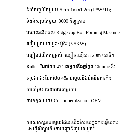
ទំហំកញ្ចប់តែមួយ៖ 5m x 1m x1.2m (L*W*H);
ទំងន់សរុបតែមួយ: 3000 គីឡូក្រាម
ឈ្មោះផលិតផល Ridge cap Roll Forming Machine
របៀបដ្រាយចម្បង: ម៉ូទ័រ (5.5KW)
ល្បឿនផលិតកម្មខ្ពស់: ល្បឿនលឿន 8-20m / នាទី។
Roller: ដែកថែប 45# ជាមួយនឹងថ្នាំកូត Chrome រឹង
ទម្រង់រាង: ដែកថែប 45# ជាមួយនឹងដំណើរការកិន
ការគាំទ្រ៖ រចនាតាមតម្រូវការ
ការទទួលយក៖ Custormernization, OEM
ការសាកសួរណាមួយដែលយើងរីករាយក្នុងការឆ្លើយតប
pls ផ្ញើសំណួរនិងការបញ្ជាទិញរបស់អ្នក។