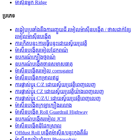
ម៉ាស៊ីនមួក Ridge
ប្រភេទ
តង្កៀបប្រឆាំងនឹងការរញ្ជួយដី រមៀលម៉ាស៊ីនបង្កើត / ថាសដាក់ខ្សែ
រមៀលម៉ាស៊ីនបង្កើត
ការ​ក្រិត​បន្ទះ​/ការ​ធ្វើ​បន្ទះ​ដោយ​ស្វ័យ​ប្រវត្តិ
ម៉ាស៊ីនបង្កើតរមៀលដែកពណ៌
ឧបករណ៍ក្បឿងថ្មពណ៌
ឧបករណ៍បង្កើតចានសមាសធាតុ
ម៉ាស៊ីនបង្កើតរមៀល corrugated
ម៉ាស៊ីនបង្កើតកម្រាលឥដ្ឋ
ការផ្លាស់ប្តូរ C/Z ដោយស្វ័យប្រវត្តិពេញលេញ
ការផ្លាស់ប្តូរ CZ ដោយស្វ័យប្រវត្តិយ៉ាងពេញលេញ
ការផ្លាស់ប្តូរ C/Z/U ដោយស្វ័យប្រវត្តិពេញលេញ
ម៉ាស៊ីនបង្កើតក្រឡាក្បឿងរលោង
ម៉ាស៊ីនបង្កើត Roll Guardrail Highway
ឧបករណ៍បង្កើតរមៀល JCH
ម៉ាស៊ីនបង្កើតដុំដែកស្រាល
Offdust Roll បង្កើតម៉ាស៊ីន/បន្ទះកុងតឺន័រ
ម៉ាស៊ីនតង្កៀបជំនួយ Photovoltaic