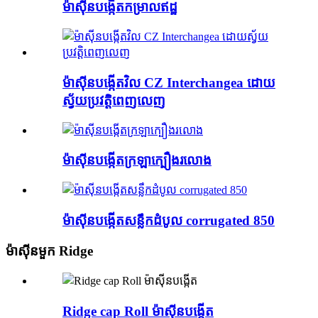
ម៉ាស៊ីនបង្កើតកម្រាលឥដ្ឋ
ម៉ាស៊ីនបង្កើតវិល CZ Interchangea ដោយ
ស្វ័យប្រវត្តិពេញលេញ
ម៉ាស៊ីនបង្កើតក្រឡាក្បឿងរលោង
ម៉ាស៊ីនបង្កើតសន្លឹកដំបូល corrugated 850
ម៉ាស៊ីនមួក Ridge
Ridge cap Roll ម៉ាស៊ីនបង្កើត