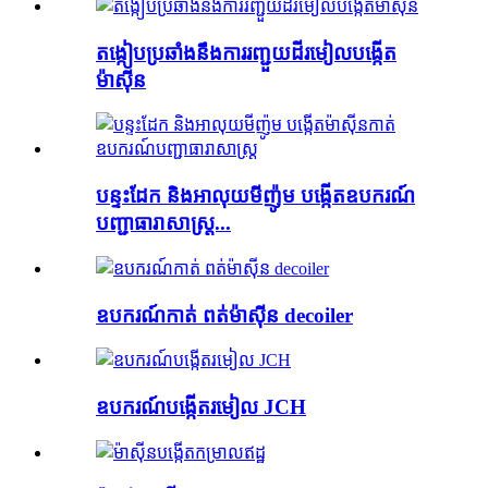
តង្កៀបប្រឆាំងនឹងការរញ្ជួយដីរមៀលបង្កើត
ម៉ាស៊ីន
បន្ទះដែក និងអាលុយមីញ៉ូម បង្កើតឧបករណ៍
បញ្ជាធារាសាស្ត្រ...
ឧបករណ៍កាត់ ពត់ម៉ាស៊ីន decoiler
ឧបករណ៍បង្កើតរមៀល JCH