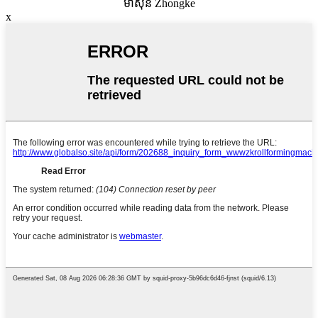
ម៉ាស៊ីន Zhongke
x