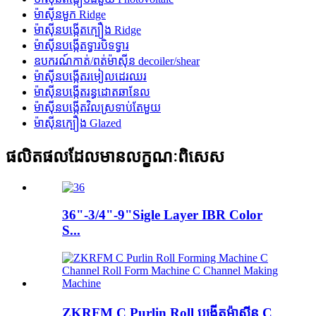
ម៉ាស៊ីនមួក Ridge
ម៉ាស៊ីនបង្កើតក្បឿង Ridge
ម៉ាស៊ីនបង្កើតទ្វារបិទទ្វារ
ឧបករណ៍កាត់/ពត់ម៉ាស៊ីន decoiler/shear
ម៉ាស៊ីនបង្កើតរមៀលដេរឈរ
ម៉ាស៊ីនបង្កើតរន្ធដោតឆានែល
ម៉ាស៊ីនបង្កើតវិលស្រទាប់តែមួយ
ម៉ាស៊ីនក្បឿង Glazed
ផលិតផលដែលមានលក្ខណៈពិសេស
36"-3/4"-9"Sigle Layer IBR Color
S...
ZKRFM C Purlin Roll បង្កើតម៉ាស៊ីន C