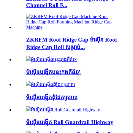
Channel Roll F...
ZKRFM Roof Ridge Cap ម៉ាស៊ីន Roof
Ridge Cap Roll សម្រាប់...
ម៉ាស៊ីនបង្កើតបន្ទះកុងតឺន័រZ
ម៉ាស៊ីនបង្កើតដុំដែកស្រាល
ម៉ាស៊ីនបង្កើត Roll Guardrail Highway