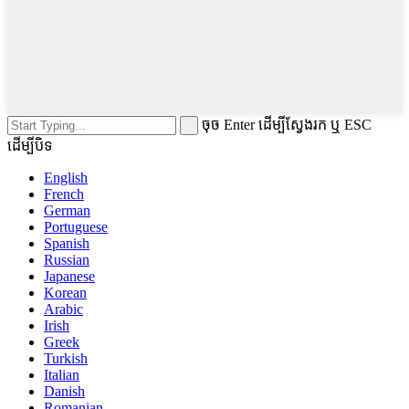
ចុច Enter ដើម្បីស្វែងរក ឬ ESC
ដើម្បីបិទ
English
French
German
Portuguese
Spanish
Russian
Japanese
Korean
Arabic
Irish
Greek
Turkish
Italian
Danish
Romanian