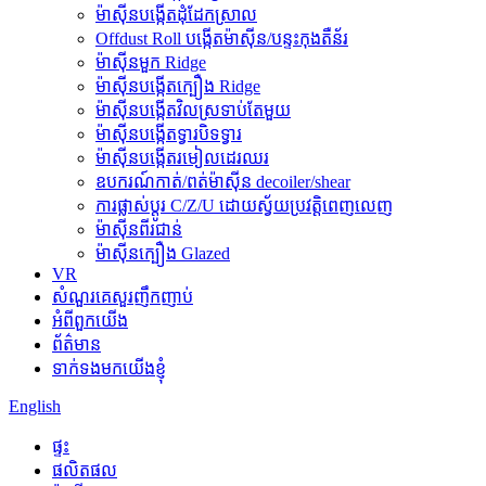
ម៉ាស៊ីនបង្កើតដុំដែកស្រាល
Offdust Roll បង្កើតម៉ាស៊ីន/បន្ទះកុងតឺន័រ
ម៉ាស៊ីនមួក Ridge
ម៉ាស៊ីនបង្កើតក្បឿង Ridge
ម៉ាស៊ីនបង្កើតវិលស្រទាប់តែមួយ
ម៉ាស៊ីនបង្កើតទ្វារបិទទ្វារ
ម៉ាស៊ីនបង្កើតរមៀលដេរឈរ
ឧបករណ៍កាត់/ពត់ម៉ាស៊ីន decoiler/shear
ការផ្លាស់ប្តូរ C/Z/U ដោយស្វ័យប្រវត្តិពេញលេញ
ម៉ាស៊ីនពីរជាន់
ម៉ាស៊ីនក្បឿង Glazed
VR
សំណួរគេសួរញឹកញាប់
អំពីពួកយើង
ព័ត៌មាន
ទាក់ទងមកយើងខ្ញុំ
English
ផ្ទះ
ផលិតផល