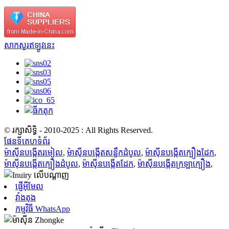
សាកសួរឥឡូវនេះ
© រក្សាសិទ្ធិ - 2010-2025 : All Rights Reserved.
ផែនទីគេហទំព័រ
ម៉ាស៊ីនបង្កើតរមៀល
,
ម៉ាស៊ីនបង្កើតសន្លឹកដំបូល
,
ម៉ាស៊ីនបង្កើតក្បឿងដែក
,
ម៉ាស៊ីនបង្កើតក្បឿងដំបូល
,
ម៉ាស៊ីនបង្កើតដែក
,
ម៉ាស៊ីនបង្កើតក្រឡាក្បឿង
,
ផ្ញើអ៊ីមែល
វ៉ាងតុង
កម្មវិធី WhatsApp